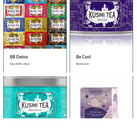
BB Detox
Be Cool
Sacchetto sfuso
Benessere
Privacy e Cookies Policy
-
Condizioni di vendita
-
login
© Tea&Company - P.I. 10144860011 - All rights reserved - Realizzato da
ARKENU' Snc