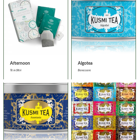
Afternoon
Algotea
Tè in filtri
Benessere