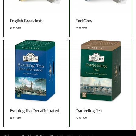
English Breakfast
Earl Grey
Tè in filtri
Tè in filtri
Evening Tea Decaffeinated
Darjeeling Tea
Tè in filtri
Tè in filtri