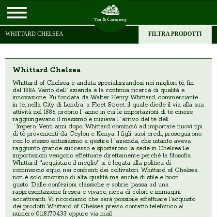
WHITTARD CHELSEA
FILTRA PRODOTTI
Whittard Chelsea
Whittard of Chelsea è andata specializzandosi nei migliori tè, fin
dal 1886. Vanto dell´azienda è la continua ricerca di qualità e
innovazione. Fu fondata da Walter Henry Whittard, commerciante
in tè, nella City di Londra, a Fleet Street, il quale diede il via alla sua
attività nel 1886, proprio l´anno in cui le importazioni di tè cinese
raggiungevano il massimo e iniziava l´arrivo del tè dell
´Impero. Venti anni dopo, Whittard cominciò ad importare nuovi tipi
di tè provenienti da Ceylon e Kenya. I figli, suoi eredi, proseguirono
con lo stesso entusiasmo a gestire l´azienda, che intanto aveva
raggiunto grande successo e spostarono la sede in Chelsea.Le
importazioni vengono effettuate direttamente perché la filosofia
Whittard, "acquistare il meglio", si è legata alla politica di
commercio equo, nei confronti dei coltivatori. Whittard of Chelsea
non è solo sinonimo di alta qualità ma anche di stile e buon
gusto. Dalle confezioni classiche e sobrie, passa ad una
rappresentazione fresca e vivace, ricca di colori e immagini
accattivanti. Vi ricordiamo che sarà possibile effettuare l'acquisto
dei prodotti Whittard of Chelsea previo contatto telefonico al
numero 0118170433 oppure via mail