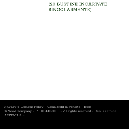
(20 BUSTINE INCARTATE
SINGOLARMENTE)
Privacy e Cookies Policy
-
Condizioni di vendita
-
login
© Tea&Company - P.I. 10144860011 - All rights reserved - Realizzato da
ARKENU' Snc