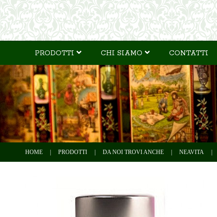
PRODOTTI
CHI SIAMO
CONTATTI
HOME
|
PRODOTTI
|
DA NOI TROVI ANCHE
|
NEAVITA
|