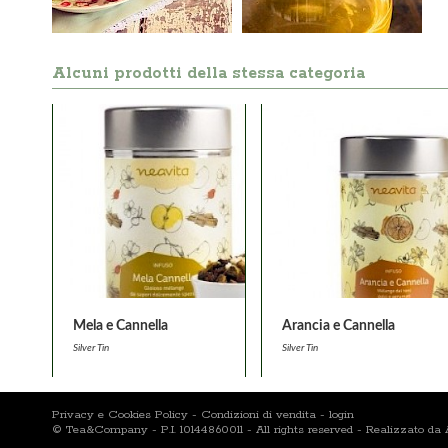
Alcuni prodotti della stessa categoria
Mela e Cannella
Arancia e Cannella
Silver Tin
Silver Tin
Privacy e Cookies Policy
-
Condizioni di vendita
-
login
© Tea&Company - P.I. 10144860011 - All rights reserved - Realizzato d