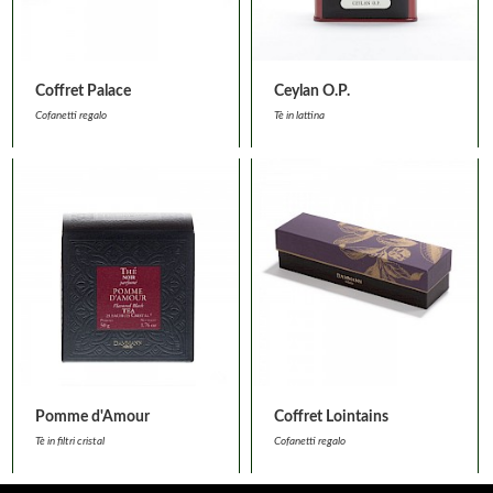
Coffret Palace
Ceylan O.P.
Cofanetti regalo
Tè in lattina
Pomme d'Amour
Coffret Lointains
Tè in filtri cristal
Cofanetti regalo