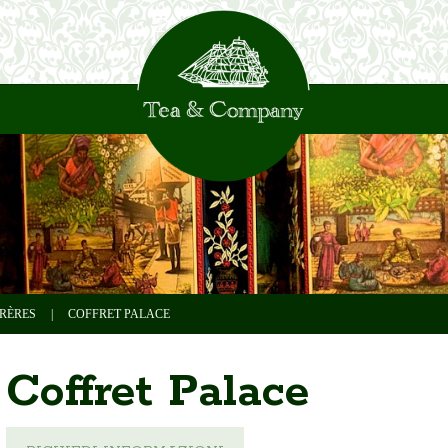
RÈRES
|
COFFRET PALACE
Coffret Palace