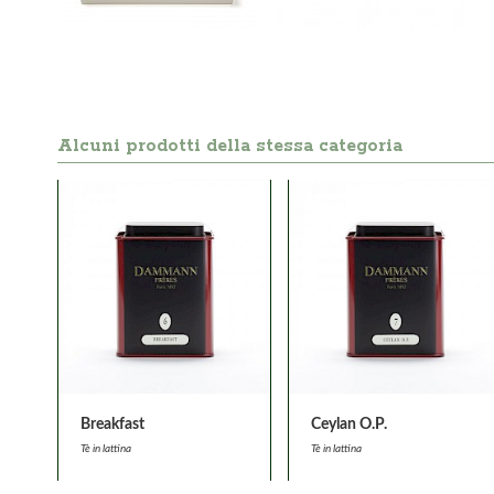
Alcuni prodotti della stessa categoria
Breakfast
Ceylan O.P.
Tè in lattina
Tè in lattina