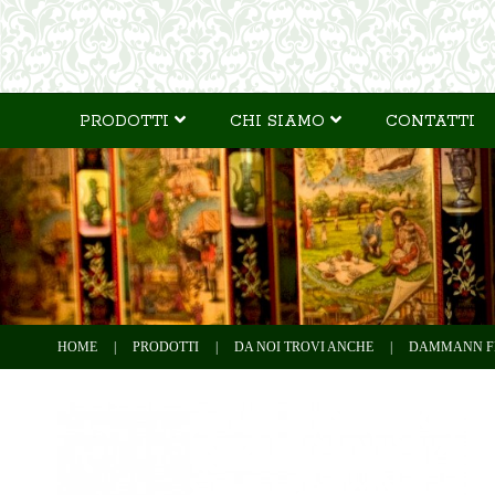
PRODOTTI
CHI SIAMO
CONTATTI
HOME
|
PRODOTTI
|
DA NOI TROVI ANCHE
|
DAMMANN F