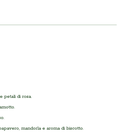
 petali di rosa.
amotto.
so.
 papavero, mandorla e aroma di biscotto.