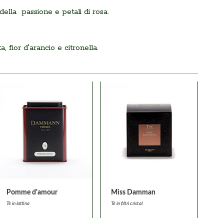
della passione e petali di rosa.
 fior d'arancio e citronella.
Pomme d'amour
Miss Damman
Tè in lattina
Tè in filtri cristal