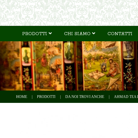
PRODOTTI
CHI SIAMO
CONTATTI
HOME
|
PRODOTTI
|
DA NOI TROVI ANCHE
|
AHMAD TEA