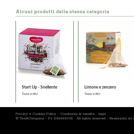
Alcuni prodotti della stessa categoria
Start Up - Snellente
Limone e zenzero
Tisane in filtri
Tisane in filtri
Privacy e Cookies Policy
-
Condizioni di vendita
-
login
© Tea&Company - P.I. 10144860011 - All rights reserved - Realizzato d