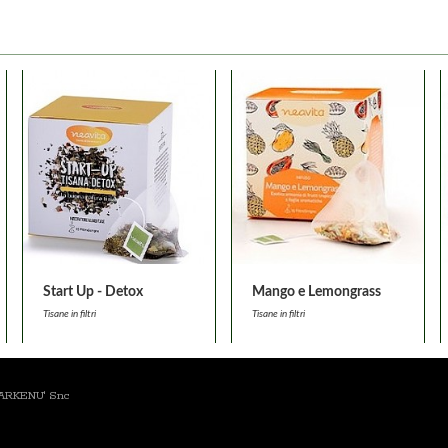
Start Up - Detox
Mango e Lemongrass
Tisane in filtri
Tisane in filtri
a ARKENU' Snc