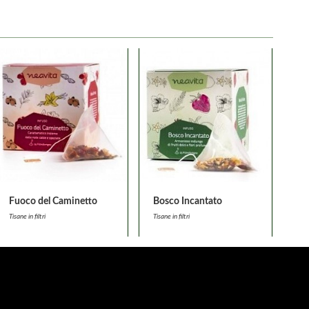
Fuoco del Caminetto
Bosco Incantato
Tisane in filtri
Tisane in filtri