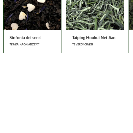
Sinfonia dei sensi
Taiping Houkui Nei Jian
TÈ NERI AROMATIZZATI
TÈ VERDI CINESI
a ARKENU' Snc