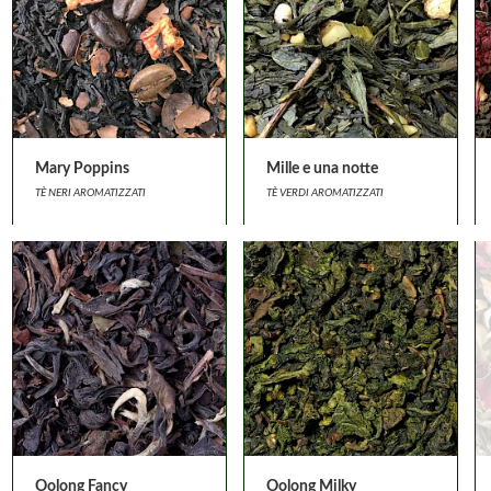
Mary Poppins
Mille e una notte
TÈ NERI AROMATIZZATI
TÈ VERDI AROMATIZZATI
Oolong Fancy
Oolong Milky