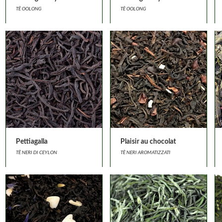
TÈ OOLONG
TÈ OOLONG
Pettiagalla
Plaisir au chocolat
TÈ NERI DI CEYLON
TÈ NERI AROMATIZZATI