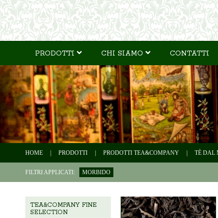
PRODOTTI
CHI SIAMO
CONTATTI
HOME
|
PRODOTTI
|
PRODOTTI TEA&COMPANY
|
TÈ DAL
FILTRI APPLICATI:
MORBIDO
TEA&COMPANY FINE
SELECTION