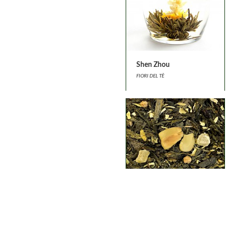
Shen Zhou
FIORI DEL TÈ
Privacy e Cookies Policy
-
Condizioni di vendita
-
login
© Tea&Company - P.I. 10144860011 - All rights reserved - Realizzato d
Vento d'autunno
TÈ VERDI AROMATIZZATI