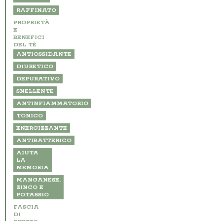
RAFFINATO
PROPRIETÀ
E
BENEFICI
DEL TÈ
ANTIOSSIDANTE
DIURETICO
DEPURATIVO
SNELLENTE
ANTINFIAMMATORIO
TONICO
ENERGIZZANTE
ANTIBATTERICO
AIUTA
LA
MEMORIA
MANGANESE,
ZINCO E
POTASSIO
FASCIA
DI