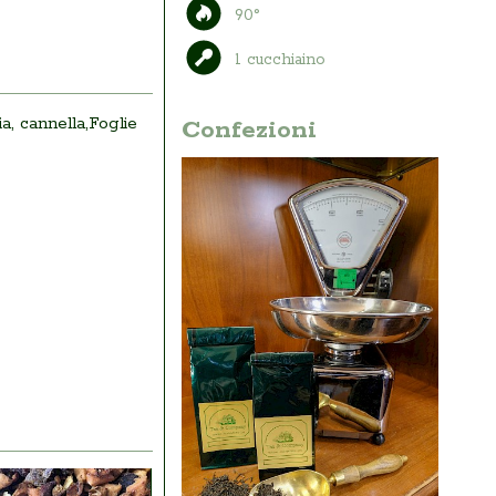
90°
1 cucchiaino
ia, cannella,Foglie
Confezioni