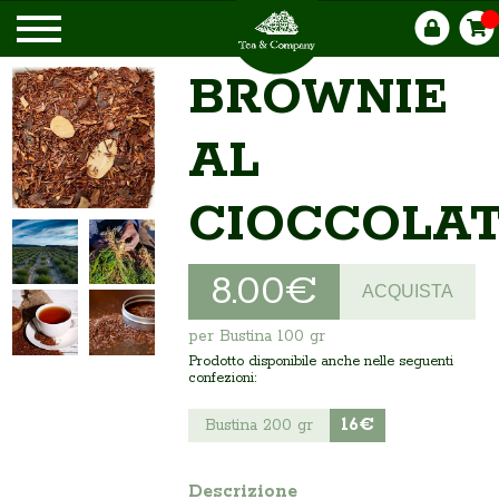
BROWNIE
AL
CIOCCOLA
8.00€
ACQUISTA
per Bustina 100 gr
Prodotto disponibile anche nelle seguenti
confezioni:
16€
Bustina 200 gr
Descrizione