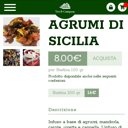
AGRUMI DI
SICILIA
8.00€
ACQUISTA
per Bustina 100 gr
Prodotto disponibile anche nelle seguenti
confezioni:
16€
Bustina 200 gr
Descrizione
Infuso a base di agrumi, mandorla,
carote, uvetta e cannella. L’infuso di