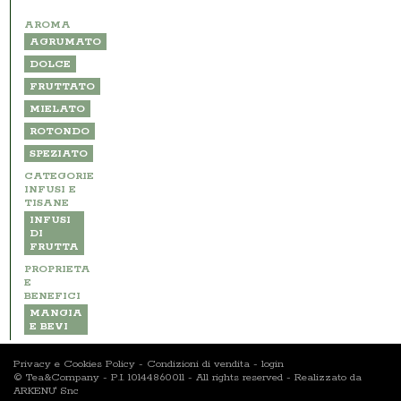
AROMA
AGRUMATO
DOLCE
FRUTTATO
MIELATO
ROTONDO
SPEZIATO
CATEGORIE
INFUSI E
TISANE
INFUSI
DI
FRUTTA
PROPRIETA
E
BENEFICI
MANGIA
E BEVI
Privacy e Cookies Policy
-
Condizioni di vendita
-
login
© Tea&Company - P.I. 10144860011 - All rights reserved - Realizzato da
ARKENU' Snc