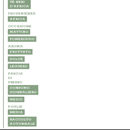
TÈ NERI
D'AFRICA
PROVENIENZA
AFRICA
OCCASIONE
MATTINO
POMERIGGIO
AROMA
FRUTTATO
DOLCE
LEGGERO
FASCIA
DI
PREZZO
CONSUMO
GIORNALIERO
MEDIO
FOGLIE
MEDIA
RACCOLTO
AUTUNNALE