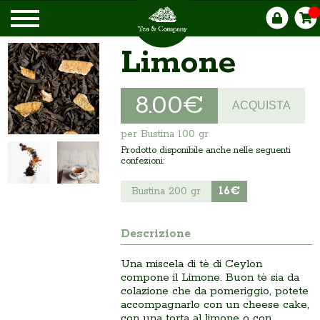
Limone
8.00€
ACQUISTA
per Bustina 100 gr
Prodotto disponibile anche nelle seguenti
confezioni:
16€
Bustina 200 gr
Descrizione
Una miscela di tè di Ceylon
compone il Limone. Buon tè sia da
colazione che da pomeriggio, potete
accompagnarlo con un cheese cake,
con una torta al limone o con