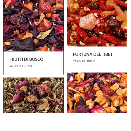
FORTUNA DEL TIBET
FRUTTI DI BOSCO
INFUSI DI FRUTTA
INFUSI DI FRUTTA
Privacy e Cookies Policy
-
Condizioni di vendita
-
login
© Tea&Company - P.I. 10144860011 - All rights reserved - Realizzato da
ARKENU' Snc