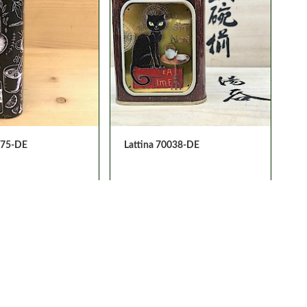
775-DE
Lattina 70038-DE