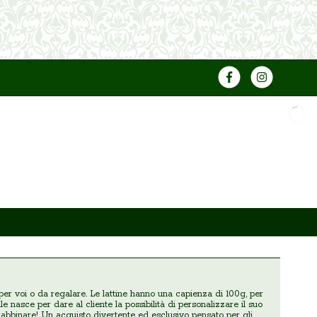
 per voi o da regalare. Le lattine hanno una capienza di 100g, per
 nasce per dare al cliente la possibilità di personalizzare il suo
 abbinare! Un acquisto divertente ed esclusivo pensato per gli