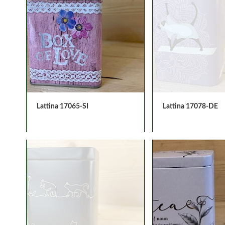
Lattina 17065-SI
Lattina 17078-DE