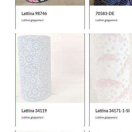
Lattina 98746
70583-DE
Lattine giapponesi
Lattine giapponesi
Lattina 34119
Lattina 34171-1-SI
Lattine giapponesi
Lattine giapponesi