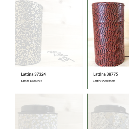
Lattina 37324
Lattina 38775
Lattine giapponesi
Lattine giapponesi