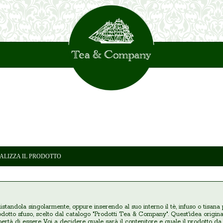
ALIZZA IL PRODOTTO
uistandola singolarmente, oppure inserendo al suo interno il tè, infuso o tisana
odotto sfuso, scelto dal catalogo "Prodotti Tea & Company". Quest'idea originale
ertà di essere Voi a decidere quale sarà il contenitore e quale il prodotto da