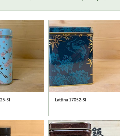
025-SI
Lattina 17052-SI