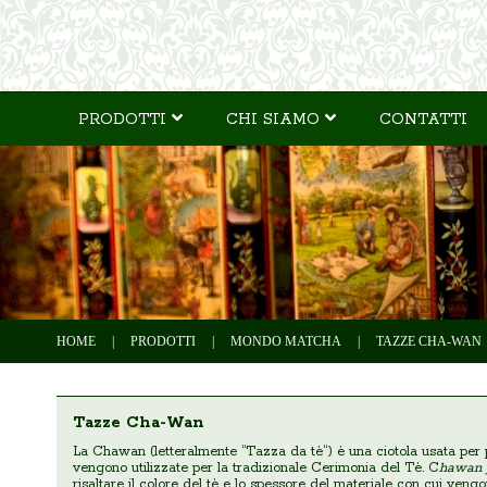
PRODOTTI
CHI SIAMO
CONTATTI
HOME
|
PRODOTTI
|
MONDO MATCHA
|
TAZZE CHA-WAN
Tazze Cha-Wan
La Chawan (letteralmente “Tazza da tè“) è una ciotola usata per pr
vengono utilizzate per la tradizionale Cerimonia del Tè. C
hawan J
risaltare il colore del tè e lo spessore del materiale con cui ven