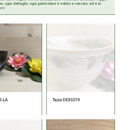
so, ogni dettaglio, ogni particolare è voluto e cercato, ed è in
co”.
3-LA
Tazza DE81074