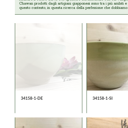
Chawan prodotti dagli artigiani giapponesi sono tra i più ambiti e 
questo contesto, in questa ricerca della perfezione che dobbiamo c
34158-1-DE
34158-1-SI