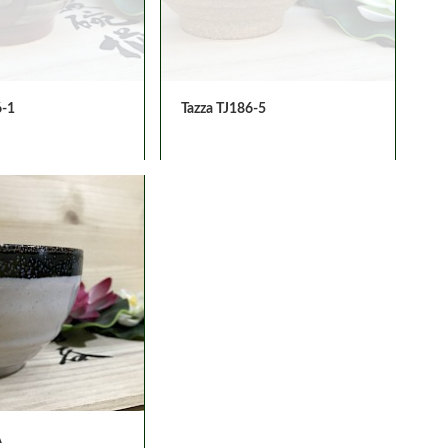
6-1
Tazza TJ186-5
A