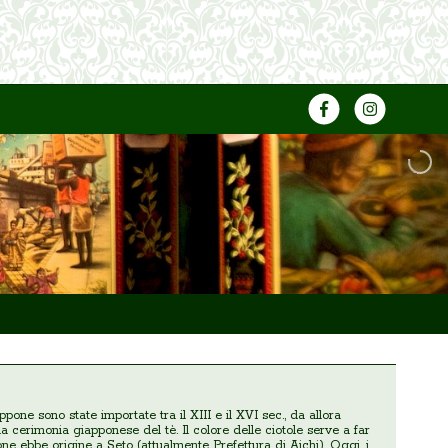
ne sono state importate tra il XIII e il XVI sec., da allora
la cerimonia giapponese del tè. Il colore delle ciotole serve a far
ne ebbe origine a Seto (attualmente Prefettura di Aichi). Oggi, i