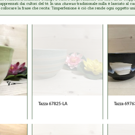
apprezzati dai cultori del tè. In una
chawan
tradizionale nulla è lasciato al ca
ollocare la frase che recita: “l’imperfezione è ciò che rende ogni oggetto uni
Tazza 67825-LA
Tazza 6976