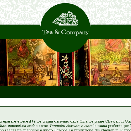
eparare e bere il tè. Le origini derivano dalla Cina. Le prime Chawan in Giappo
ian,
conosciuta anche come
Tenmoku chawan, e stata
la tazza preferita per 
gono realizzate, mantiene a lungo il calore. La produzione dei chawan in Giappo