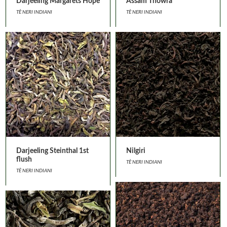
Darjeeling Margarets Hope
Assam Thowra
TÈ NERI INDIANI
TÈ NERI INDIANI
Darjeeling Steinthal 1st
Nilgiri
flush
TÈ NERI INDIANI
TÈ NERI INDIANI