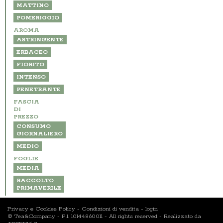
MATTINO
POMERIGGIO
AROMA
ASTRINGENTE
ERBACEO
FIORITO
INTENSO
PENETRANTE
FASCIA
DI
PREZZO
CONSUMO
GIORNALIERO
MEDIO
FOGLIE
MEDIA
RACCOLTO
PRIMAVERILE
Privacy e Cookies Policy
-
Condizioni di vendita
-
login
© Tea&Company - P.I. 10144860011 - All rights reserved - Realizzato da