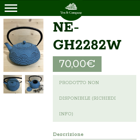
NE-
GH2282W
70,00€
PRODOTTO NON
DISPONIBILE (RICHIEDI
INFO)
Descrizione