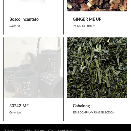
Bosco Incantato
GINGER ME UP!
Silver Tin
INFUSI DI FRUTTA
30242-ME
Gabalong
Ceramica
TEA&COMPANY FINE SELECTION
Privacy e Cookies Policy
-
Condizioni di vendita
-
login